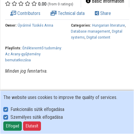
Basic information
0.00
(from 0 ratings)
Organizations
Contributors
Technical data
Share
Contributors
Owner:
Újváriné Tüskés Anna
Categories:
Hungarian literature
,
Database management
,
Digital
systems
,
Digital content
Playlists:
Értékteremtő tudomány:
Az Arany-gyűjtemény
bemutatkozása
Minden jog fenntartva.
The website uses cookies to improve the quality of services.
Funkcionális sütik elfogadása
Személyes sütik elfogadása
User Policy
Adatkezelési tájékoztató (en)
Elfogad
Elutasít
Cookie Policy