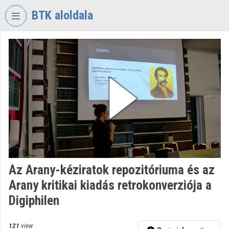
Skip header
Skip menu
Skip content
BTK aloldala
VIDEO
TORIUM
RESEARCH
CENTRE
FOR
THE
HUMANTITIES
Organization home
Log In
Az Arany-kéziratok repozitóriuma és az
Arany kritikai kiadás retrokonverziója a
Organization discovery
Digiphilen
Categories
121
view
Organization playlists