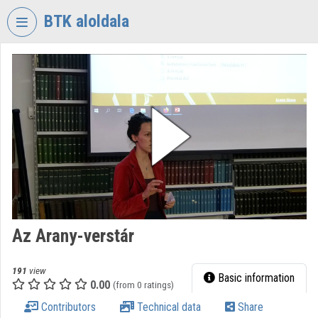
Skip header
Skip menu
Skip content
BTK aloldala
VIDEO
TORIUM
RESEARCH
CENTRE
FOR
THE
HUMANTITIES
Organization home
Log In
Az Arany-verstár
Organization discovery
191
view
Basic information
0.00
(from 0 ratings)
Categories
Contributors
Technical data
Share
Organization playlists