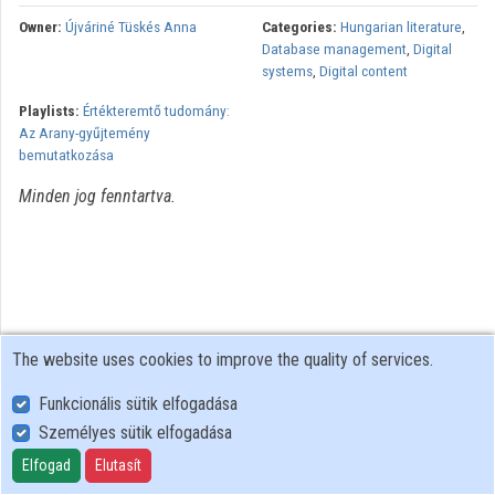
Owner:
Újváriné Tüskés Anna
Categories:
Hungarian literature
,
Organizations
Database management
,
Digital
systems
,
Digital content
Contributors
Playlists:
Értékteremtő tudomány:
Az Arany-gyűjtemény
bemutatkozása
Minden jog fenntartva.
The website uses cookies to improve the quality of services.
Funkcionális sütik elfogadása
Személyes sütik elfogadása
User Policy
Adatkezelési tájékoztató (en)
Elfogad
Elutasít
Cookie Policy