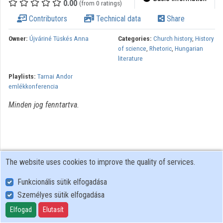
0.00
(from 0 ratings)
Contributors
Technical data
Share
Organizations
Owner:
Újváriné Tüskés Anna
Categories:
Church history
,
History
Contributors
of science
,
Rhetoric
,
Hungarian
literature
Playlists:
Tarnai Andor
emlékkonferencia
Minden jog fenntartva.
The website uses cookies to improve the quality of services.
Funkcionális sütik elfogadása
Személyes sütik elfogadása
User Policy
Adatkezelési tájékoztató (en)
Elfogad
Elutasít
Cookie Policy