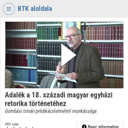
Skip header
Skip menu
Skip content
BTK aloldala
VIDEO
TORIUM
RESEARCH
CENTRE
FOR
THE
HUMANTITIES
Organization home
Log In
Adalék a 18. századi magyar egyházi
retorika történetéhez
Organization discovery
Gombási István prédikációelméleti munkássága
Categories
151
view
Basic information
Organization playlists