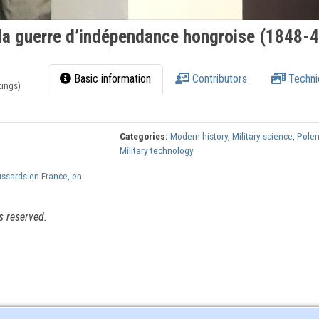
la guerre d’indépendance hongroise (1848-
Basic information
Contributors
Techni
tings)
Categories:
Modern history
,
Military science
,
Pole
Military technology
ussards en France, en
s reserved.