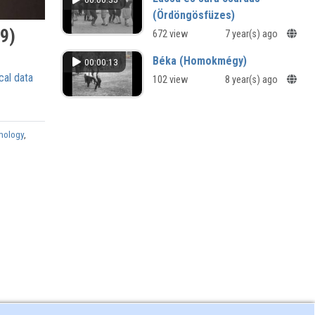
munkájáról
(Ördöngösfüzes)
49)
672 view
7 year(s) ago
Béka (Homokmégy)
00:00:13
cal data
102 view
8 year(s) ago
mology
,