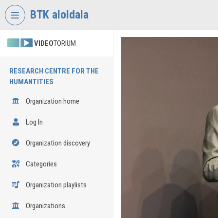
Skip header
Skip menu
Skip content
BTK aloldala
VIDEO
TORIUM
RESEARCH CENTRE FOR THE
HUMANTITIES
Organization home
Log In
Organization discovery
Categories
Organization playlists
Organizations