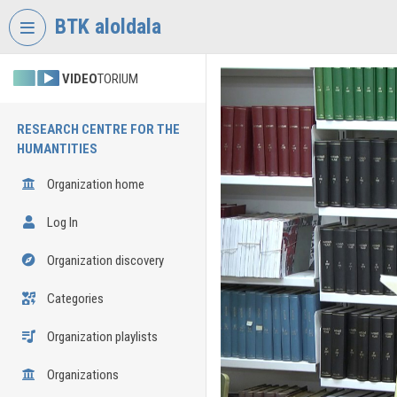
Skip header
Skip menu
Skip content
BTK aloldala
VIDEO
TORIUM
RESEARCH CENTRE FOR THE
HUMANTITIES
Organization home
Log In
Organization discovery
Categories
Organization playlists
Organizations