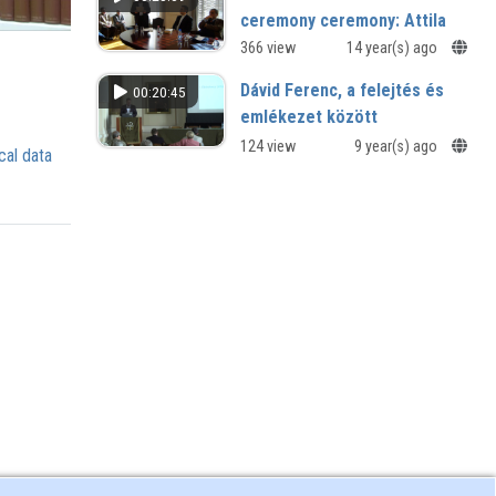
ceremony ceremony: Attila
Debreczeni and Gábor Tüskés
366 view
14 year(s) ago
March 28, 2012. Illyés Gyula Archives
Dávid Ferenc, a felejtés és
00:20:45
and Workshop (Research Center for
emlékezet között
the Humanities of HAS)
124 view
9 year(s) ago
cal data