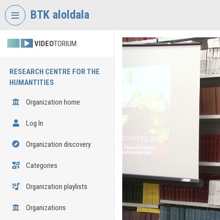
Skip header
Skip menu
Skip content
BTK aloldala
VIDEO
TORIUM
RESEARCH CENTRE FOR THE
HUMANTITIES
Organization home
Log In
Organization discovery
Categories
Organization playlists
Organizations