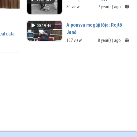
evangyelioma, avagy
80 view
7 year(s) ago
elrejtetett könyv)
A ponyva megújítója: Rejtő
00:19:46
Jenő
cal data
167 view
8 year(s) ago