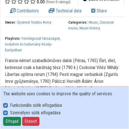
0.00
(from 0 ratings)
Contributors
Technical data
Share
Organizations
Owner:
Újváriné Tüskés Anna
Categories:
Music
,
Classical
Contributors
music
,
Music history
Playlists:
Felvilágosult társaságok,
irodalom és tudomány Közép-
Európában
Francia-német szabadkőműves dalok (Pérau, 1745) Élet, élet,
kedvessé csak a barátság tész (1790 k.) Csokonai Vitéz Mihály:
Libertas optima rerum (1794) Pesti magyar verbunkok (Zgurits
Imre gyűjteménye, 1790) Pálóczi Horváth Ádám: Árion
felszenteltetése (1789) Csokonai Vitéz Mihály: A nap innepe
The website uses cookies to improve the quality of services.
(Festetics Györgyhöz, 1801) Pálóczi Horváth Ádám: Égi
fenyegetés, üstökös csillag (1790) Pergamus filii patriae –
Funkcionális sütik elfogadása
Verseghy Ferenc: A marsziliai ének (1794) Batsányi János: A látó
Személyes sütik elfogadása
(1791) Kossovits József: Lassú magyar (1794) Csokonai Vitéz
Elfogad
Elutasít
Mihály: A reményhez (1802) Pálóczi Horváth Ádám: Részlet a