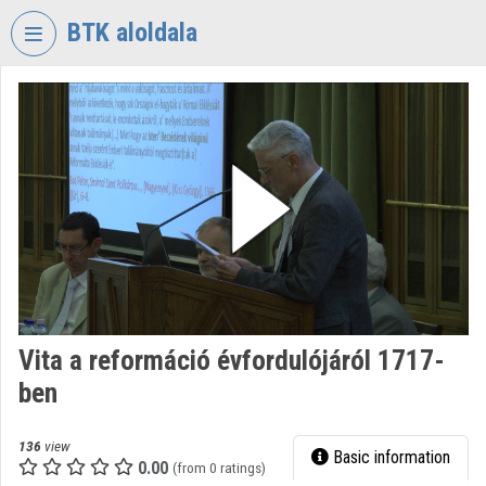
Skip header
Skip menu
Skip content
BTK aloldala
VIDEO
TORIUM
RESEARCH
CENTRE
FOR
THE
HUMANTITIES
Organization home
Log In
Vita a reformáció évfordulójáról 1717-
ben
Organization discovery
Categories
136
view
Basic information
0.00
(from 0 ratings)
Organization playlists