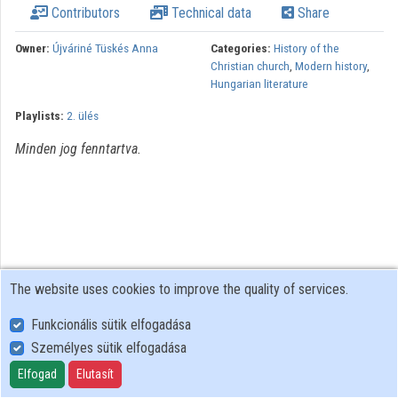
Contributors
Technical data
Share
Organizations
Owner:
Újváriné Tüskés Anna
Categories:
History of the
Christian church
,
Modern history
,
Contributors
Hungarian literature
Playlists:
2. ülés
Minden jog fenntartva.
The website uses cookies to improve the quality of services.
Funkcionális sütik elfogadása
Személyes sütik elfogadása
User Policy
Adatkezelési tájékoztató (en)
Elfogad
Elutasít
Cookie Policy