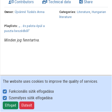
Contributors
Technical data
Share
Organizations
Owner:
Újváriné Tüskés Anna
Categories:
Literature
,
Hungarian
literature
Contributors
Playlists:
„… és palota épül a
puszta beszédből”
Minden jog fenntartva.
The website uses cookies to improve the quality of services.
Funkcionális sütik elfogadása
Személyes sütik elfogadása
User Policy
Adatkezelési tájékoztató (en)
Elfogad
Elutasít
Cookie Policy