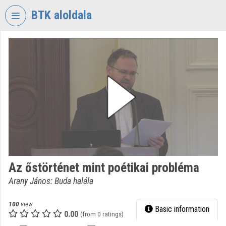
Skip header
Skip menu
Skip content
BTK aloldala
VIDEO
TORIUM
RESEARCH
CENTRE
FOR
THE
HUMANTITIES
Organization home
Log In
Az őstörténet mint poétikai probléma
Arany János: Buda halála
Organization discovery
Categories
100
view
Basic information
0.00
(from 0 ratings)
Organization playlists