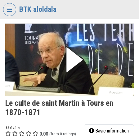
Skip header
Skip menu
Skip content
BTK aloldala
VIDEO
TORIUM
RESEARCH
CENTRE
FOR
THE
HUMANTITIES
Organization home
Log In
Le culte de saint Martin à Tours en
1870-1871
Organization discovery
Categories
164
view
Basic information
0.00
(from 0 ratings)
Organization playlists