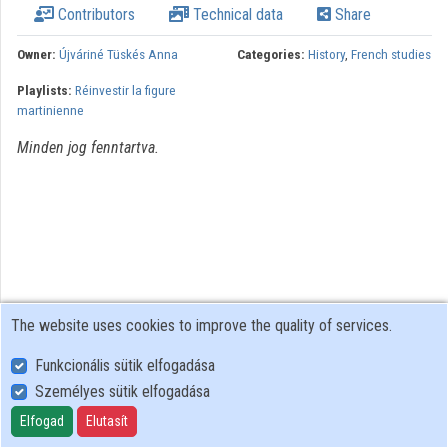
Contributors
Technical data
Share
Organizations
Owner:
Újváriné Tüskés Anna
Categories:
History
,
French studies
Contributors
Playlists:
Réinvestir la figure
martinienne
Minden jog fenntartva.
The website uses cookies to improve the quality of services.
Funkcionális sütik elfogadása
Személyes sütik elfogadása
User Policy
Adatkezelési tájékoztató (en)
Elfogad
Elutasít
Cookie Policy