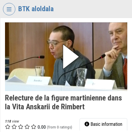
Skip header
Skip menu
Skip content
BTK aloldala
VIDEO
TORIUM
RESEARCH
CENTRE
FOR
THE
HUMANTITIES
Organization home
Log In
Relecture de la figure martinienne dans
la Vita Anskarii de Rimbert
Organization discovery
Categories
118
view
Basic information
0.00
(from 0 ratings)
Organization playlists