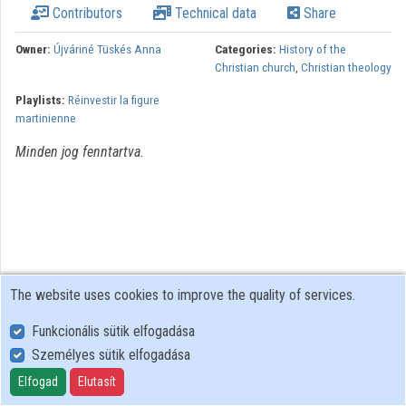
Contributors
Technical data
Share
Organizations
Owner:
Újváriné Tüskés Anna
Categories:
History of the
Christian church
,
Christian theology
Contributors
Playlists:
Réinvestir la figure
martinienne
Minden jog fenntartva.
The website uses cookies to improve the quality of services.
Funkcionális sütik elfogadása
Személyes sütik elfogadása
User Policy
Adatkezelési tájékoztató (en)
Elfogad
Elutasít
Cookie Policy