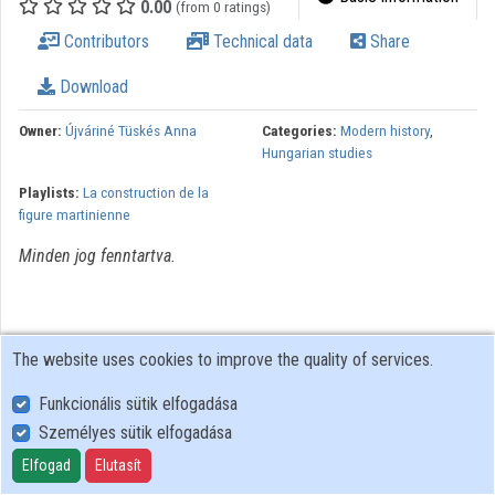
0.00
(from 0 ratings)
Contributors
Technical data
Share
Organizations
Download
Contributors
Owner:
Újváriné Tüskés Anna
Categories:
Modern history
,
Hungarian studies
Playlists:
La construction de la
figure martinienne
Minden jog fenntartva.
The website uses cookies to improve the quality of services.
Funkcionális sütik elfogadása
Személyes sütik elfogadása
User Policy
Adatkezelési tájékoztató (en)
Elfogad
Elutasít
Cookie Policy