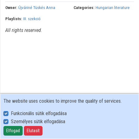
Owner:
Újváriné Tüskés Anna
Categories:
Hungarian literature
Organizations
Playlists:
III. szekció
Contributors
All rights reserved.
The website uses cookies to improve the quality of services.
Funkcionális sütik elfogadása
Személyes sütik elfogadása
User Policy
Adatkezelési tájékoztató (en)
Elfogad
Elutasít
Cookie Policy