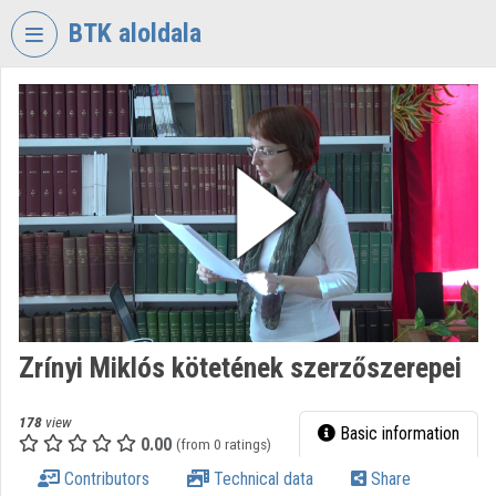
Skip header
Skip menu
Skip content
BTK aloldala
VIDEO
TORIUM
RESEARCH
CENTRE
FOR
THE
HUMANTITIES
Organization home
Log In
Zrínyi Miklós kötetének szerzőszerepei
Organization discovery
178
view
Basic information
0.00
(from 0 ratings)
Categories
Contributors
Technical data
Share
Organization playlists