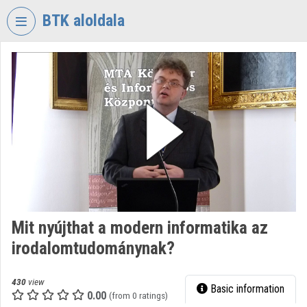
Skip header
Skip menu
Skip content
BTK aloldala
VIDEO
TORIUM
RESEARCH
CENTRE
FOR
THE
HUMANTITIES
Organization home
Log In
Mit nyújthat a modern informatika az
irodalomtudománynak?
Organization discovery
Categories
430
view
Basic information
0.00
(from 0 ratings)
Organization playlists