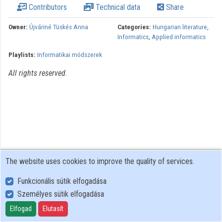
Contributors
Technical data
Share
Organizations
Owner:
Újváriné Tüskés Anna
Categories:
Hungarian literature
,
Informatics
,
Applied informatics
Contributors
Playlists:
Informatikai módszerek
All rights reserved.
The website uses cookies to improve the quality of services.
Funkcionális sütik elfogadása
Személyes sütik elfogadása
User Policy
Adatkezelési tájékoztató (en)
Elfogad
Elutasít
Cookie Policy