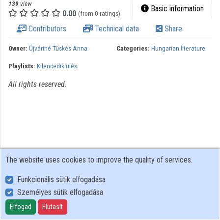
139
view
Basic information
0.00
(from 0 ratings)
Organizations
Contributors
Technical data
Share
Contributors
Owner:
Újváriné Tüskés Anna
Categories:
Hungarian literature
Playlists:
Kilencedik ülés
All rights reserved.
The website uses cookies to improve the quality of services.
Funkcionális sütik elfogadása
Személyes sütik elfogadása
User Policy
Adatkezelési tájékoztató (en)
Elfogad
Elutasít
Cookie Policy