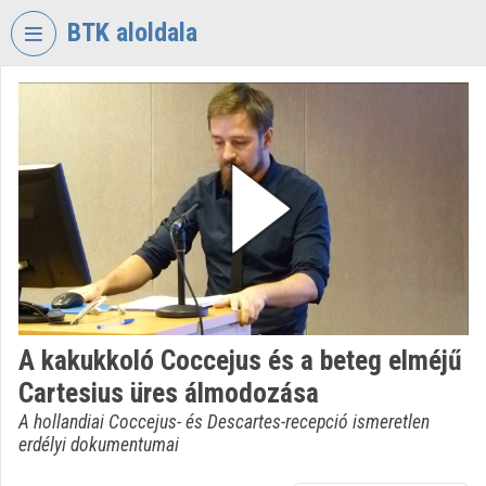
Skip header
Skip menu
Skip content
BTK aloldala
VIDEO
TORIUM
RESEARCH
CENTRE
FOR
THE
HUMANTITIES
Organization home
Log In
A kakukkoló Coccejus és a beteg elméjű
Cartesius üres álmodozása
Organization discovery
A hollandiai Coccejus- és Descartes-recepció ismeretlen
Categories
erdélyi dokumentumai
Organization playlists