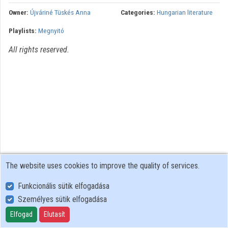
Owner:
Újváriné Tüskés Anna
Categories:
Hungarian literature
Organizations
Playlists:
Megnyitó
Contributors
All rights reserved.
The website uses cookies to improve the quality of services.
Funkcionális sütik elfogadása
Személyes sütik elfogadása
User Policy
Adatkezelési tájékoztató (en)
Elfogad
Elutasít
Cookie Policy