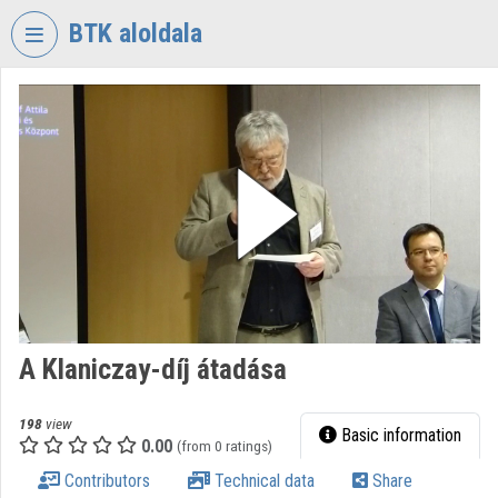
Skip header
Skip menu
Skip content
BTK aloldala
VIDEO
TORIUM
RESEARCH
CENTRE
FOR
THE
HUMANTITIES
Organization home
Log In
A Klaniczay-díj átadása
Organization discovery
198
view
Basic information
0.00
(from 0 ratings)
Categories
Contributors
Technical data
Share
Organization playlists