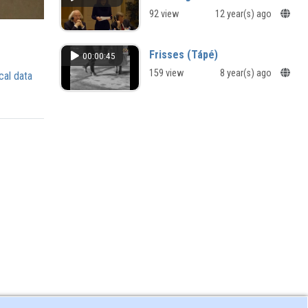
92 view
12 year(s) ago
Frisses (Tápé)
00:00:45
159 view
8 year(s) ago
cal data