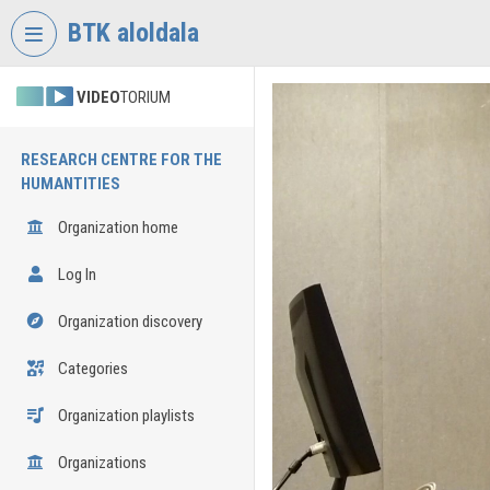
Skip header
Skip menu
Skip content
BTK aloldala
VIDEO
TORIUM
RESEARCH CENTRE FOR THE
HUMANTITIES
Organization home
Log In
Organization discovery
Categories
Organization playlists
Organizations