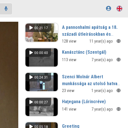
A pannonhalmi apátság a 18.
00:21:17
századi útleírásokban és
történeti művekben
128 view
11 year(s) ago
Kanásztánc (Szentgál)
00:00:40
113 view
7 year(s) ago
Szenci Molnár Albert
00:24:31
munkássága az utolsó hatvan
esztendő európai kutatási
23 view
1 year(s) ago
eredményeinek tükrében
Haţegana (Lőrincréve)
00:00:27
141 view
7 year(s) ago
Greeting
00:05:18