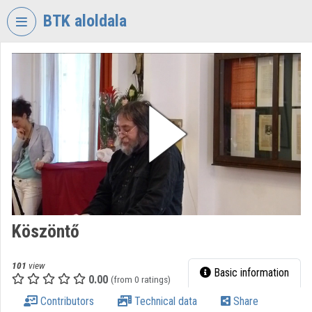
Skip header
Skip menu
Skip content
BTK aloldala
VIDEO
TORIUM
RESEARCH
CENTRE
FOR
THE
HUMANTITIES
Organization home
Log In
Köszöntő
Organization discovery
101
view
Basic information
0.00
(from 0 ratings)
Categories
Contributors
Technical data
Share
Organization playlists