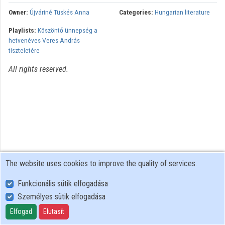
Owner:
Újváriné Tüskés Anna
Categories:
Hungarian literature
Organizations
Playlists:
Köszöntő ünnepség a
hetvenéves Veres András
Contributors
tiszteletére
All rights reserved.
The website uses cookies to improve the quality of services.
Funkcionális sütik elfogadása
Személyes sütik elfogadása
User Policy
Adatkezelési tájékoztató (en)
Elfogad
Elutasít
Cookie Policy