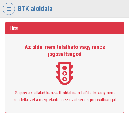
Skip header
Skip menu
Skip content
BTK aloldala
VIDEO
TORIUM
Hiba
RESEARCH
Az oldal nem található vagy nincs
CENTRE
jogosultságod
FOR
THE
HUMANTITIES
Organization home
Log In
Sajnos az általad keresett oldal nem található vagy nem
rendelkezel a megtekintéshez szükséges jogosultsággal
Organization discovery
Categories
Organization playlists