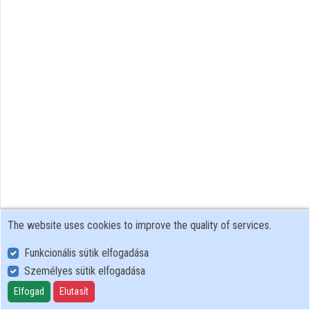
Organizations
Contributors
The website uses cookies to improve the quality of services.
Funkcionális sütik elfogadása
Személyes sütik elfogadása
User Policy
Adatkezelési tájékoztató (en)
Elfogad
Elutasít
Cookie Policy