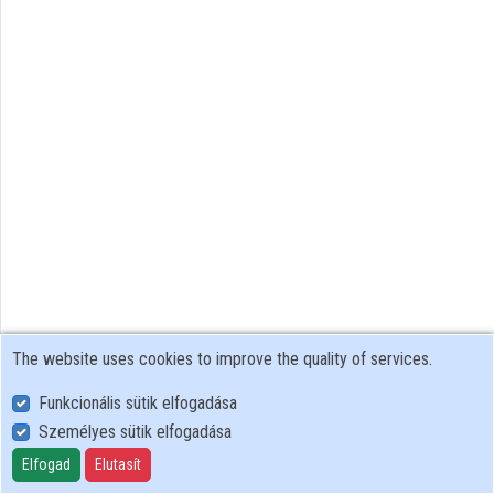
Organizations
Contributors
The website uses cookies to improve the quality of services.
Funkcionális sütik elfogadása
Személyes sütik elfogadása
User Policy
Adatkezelési tájékoztató (en)
Elfogad
Elutasít
Cookie Policy