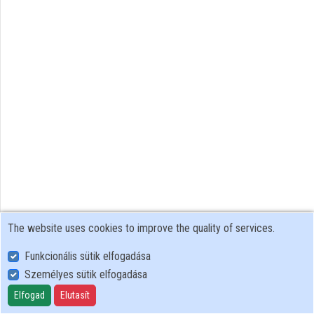
Organizations
Contributors
The website uses cookies to improve the quality of services.
Funkcionális sütik elfogadása
Személyes sütik elfogadása
User Policy
Adatkezelési tájékoztató (en)
Elfogad
Elutasít
Cookie Policy