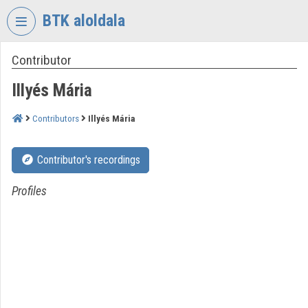
Skip header
Skip menu
Skip content
BTK aloldala
Contributor
VIDEO
TORIUM
Illyés Mária
RESEARCH
CENTRE
Contributors
Illyés Mária
FOR
THE
Contributor's recordings
HUMANTITIES
Organization home
Profiles
Log In
Organization discovery
Categories
Organization playlists