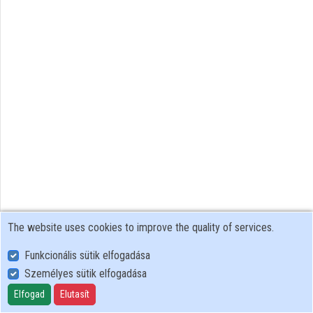
Organizations
Contributors
The website uses cookies to improve the quality of services.
Funkcionális sütik elfogadása
Személyes sütik elfogadása
User Policy
Adatkezelési tájékoztató (en)
Elfogad
Elutasít
Cookie Policy