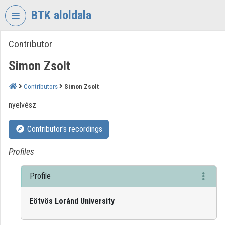
Skip header
Skip menu
Skip content
BTK aloldala
Contributor
VIDEO
TORIUM
Simon Zsolt
RESEARCH
CENTRE
Contributors
Simon Zsolt
FOR
nyelvész
THE
HUMANTITIES
Contributor's recordings
Organization home
Profiles
Log In
Profile
Organization discovery
Eötvös Loránd University
Categories
Organization playlists