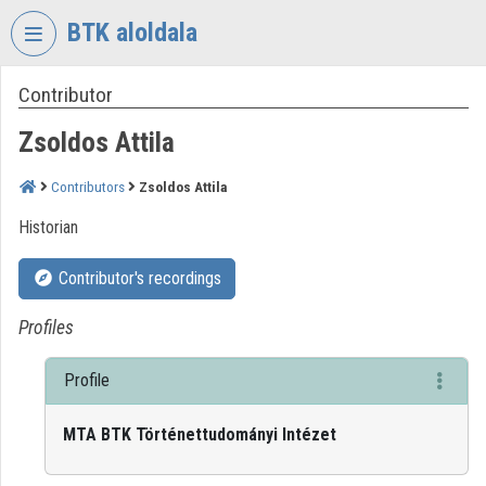
Skip header
Skip menu
Skip content
BTK aloldala
Contributor
VIDEO
TORIUM
Zsoldos Attila
RESEARCH
CENTRE
Contributors
Zsoldos Attila
FOR
Historian
THE
HUMANTITIES
Contributor's recordings
Organization home
Profiles
Log In
Profile
Organization discovery
MTA BTK Történettudományi Intézet
Categories
Organization playlists