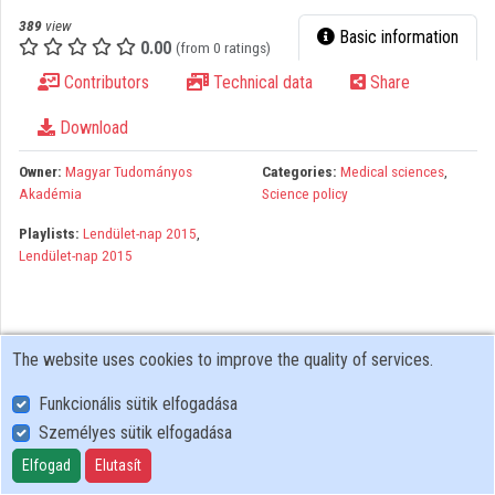
Organizations
389
view
Basic information
0.00
(from 0 ratings)
Contributors
Contributors
Technical data
Share
Download
Owner:
Magyar Tudományos
Categories:
Medical sciences
,
Akadémia
Science policy
Playlists:
Lendület-nap 2015
,
Lendület-nap 2015
The website uses cookies to improve the quality of services.
Funkcionális sütik elfogadása
Személyes sütik elfogadása
User Policy
Adatkezelési tájékoztató (en)
Elfogad
Elutasít
Cookie Policy