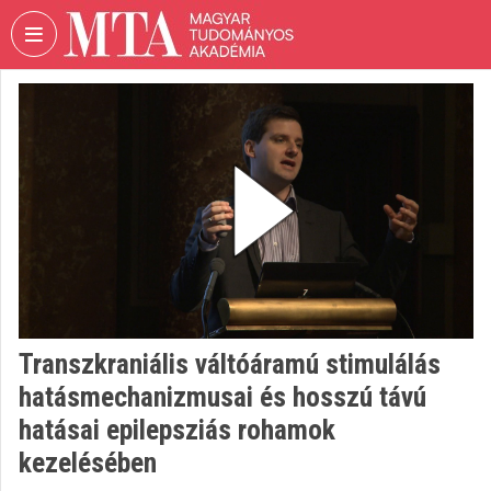
Skip header
Skip menu
Skip content
VIDEO
TORIUM
HUNGARIAN
ACADEMY
OF
SCIENCES
Organization home
Log In
Transzkraniális váltóáramú stimulálás
Organization discovery
hatásmechanizmusai és hosszú távú
Categories
hatásai epilepsziás rohamok
kezelésében
Organization playlists