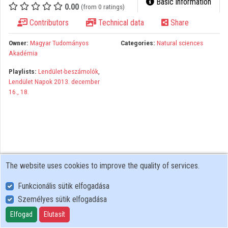
Basic information
0.00
(from 0 ratings)
Organizations
Contributors
Technical data
Share
Contributors
Owner:
Magyar Tudományos
Categories:
Natural sciences
Akadémia
Playlists:
Lendület-beszámolók
,
Lendület Napok 2013. december
16., 18.
The website uses cookies to improve the quality of services.
Funkcionális sütik elfogadása
Személyes sütik elfogadása
User Policy
Adatkezelési tájékoztató (en)
Elfogad
Elutasít
Cookie Policy