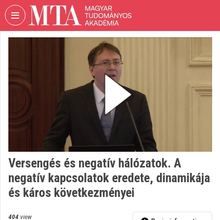
Skip header
Skip menu
Skip content
VIDEO
TORIUM
HUNGARIAN
ACADEMY
OF
SCIENCES
Organization home
Log In
Versengés és negatív hálózatok. A
Organization discovery
negatív kapcsolatok eredete, dinamikája
Categories
és káros következményei
Organization playlists
404
view