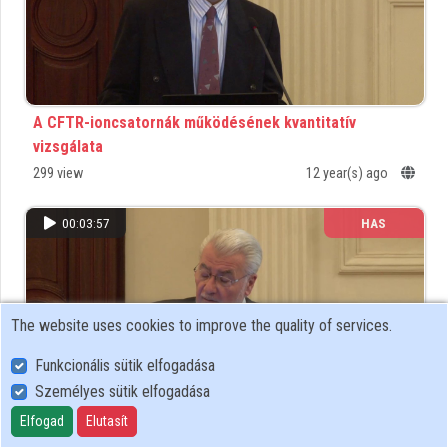
Organizations
Contributors
A CFTR-ioncsatornák működésének kvantitatív
vizsgálata
299 view
12 year(s) ago
00:03:57
HAS
The website uses cookies to improve the quality of services.
Funkcionális sütik elfogadása
Személyes sütik elfogadása
Elfogad
Elutasít