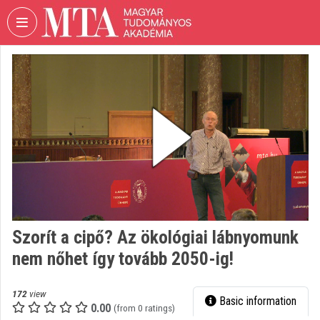
Skip header
Skip menu
Skip content
VIDEO
TORIUM
HUNGARIAN
ACADEMY
OF
SCIENCES
Organization home
Log In
Szorít a cipő? Az ökológiai lábnyomunk
Organization discovery
nem nőhet így tovább 2050-ig!
Categories
172
view
Basic information
Organization playlists
0.00
(from 0 ratings)