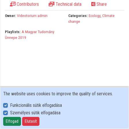
Contributors
Technical data
Share
Organizations
Owner:
Videotorium admin
Categories:
Ecology
,
Climate
Contributors
change
Playlists:
A Magyar Tudomány
Ünnepe 2019
The website uses cookies to improve the quality of services.
Funkcionális sütik elfogadása
Személyes sütik elfogadása
User Policy
Adatkezelési tájékoztató (en)
Elfogad
Elutasít
Cookie Policy