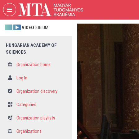
Skip header
Skip menu
Skip content
VIDEO
TORIUM
HUNGARIAN ACADEMY OF
SCIENCES
Organization home
Log In
Organization discovery
Categories
Organization playlists
Organizations