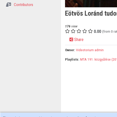
Contributors
Eötvös Loránd tudo
176
view
0.00
(from 0 ra
Share
Owner:
Videotorium admin
Playlists:
MTA 191. közgyűlése (20