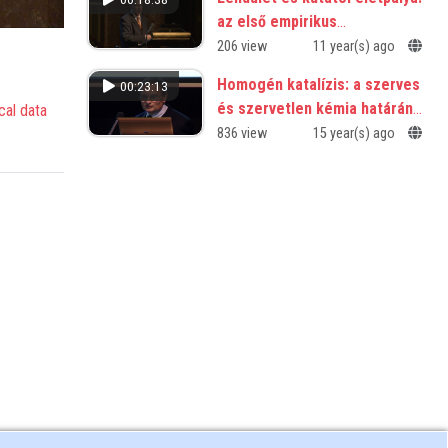
az első empirikus
eredmények
206 view
11 year(s) ago
Homogén katalízis: a szerves
00:23:13
és szervetlen kémia határán,
cal data
kitekintéssel biológiai
836 view
15 year(s) ago
alkalmazásokra