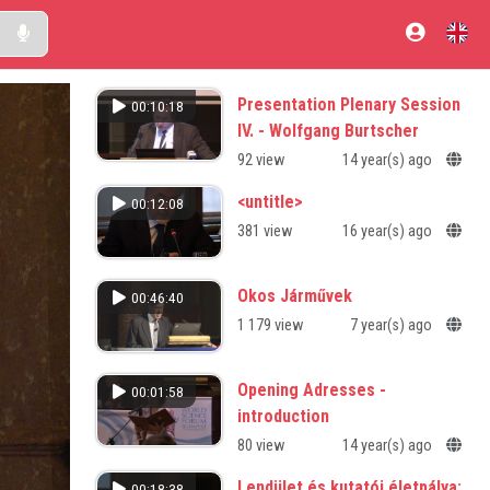
Presentation Plenary Session
00:10:18
IV. - Wolfgang Burtscher
92 view
14 year(s) ago
<untitle>
00:12:08
381 view
16 year(s) ago
Okos Járművek
00:46:40
1 179 view
7 year(s) ago
Opening Adresses -
00:01:58
introduction
80 view
14 year(s) ago
Lendület és kutatói életpálya:
00:18:38