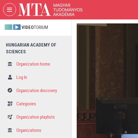
Skip header
Skip menu
Skip content
VIDEO
TORIUM
HUNGARIAN ACADEMY OF
SCIENCES
Organization home
Log In
Organization discovery
Categories
Organization playlists
Organizations