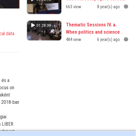
663 view
8 year(s) ago
Thematic Sessions IV. a.
01:28:39
When politics and science
cal data
collide, should science
484 view
6 year(s) ago
journalists pick a side?
 és a
ocus on
iként
: 2018-ban
giai
a LIBER
 Budapest