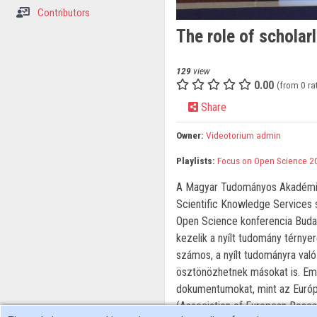
Contributors
The role of scholar
129
view
0.00
(from 0 ra
Share
Owner:
Videotorium admin
Playlists:
Focus on Open Science 2
A Magyar Tudományos Akadémia
Scientific Knowledge Services
Open Science konferencia Buda
kezelik a nyílt tudomány térnye
számos, a nyílt tudományra való
ösztönözhetnek másokat is. Emel
dokumentumokat, mint az Európa
(Association of European Research 