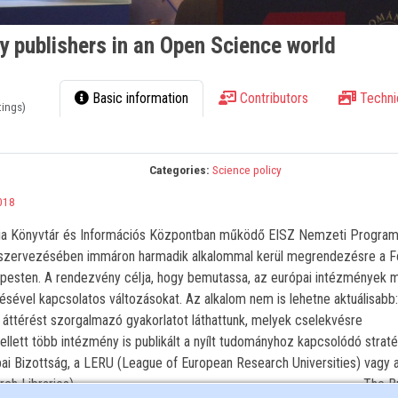
ly publishers in an Open Science world
Basic information
Contributors
Techni
tings)
Categories:
Science policy
018
 Könyvtár és Információs Központban működő EISZ Nemzeti Program
 szervezésében immáron harmadik alkalommal kerül megrendezésre a F
pesten. A rendezvény célja, hogy bemutassa, az európai intézmények m
résével kapcsolatos változásokat. Az alkalom nem is lehetne aktuálisabb
 áttérést szorgalmazó gyakorlatot láthattunk, melyek cselekvésre
lett több intézmény is publikált a nyílt tudományhoz kapcsolódó straté
i Bizottság, a LERU (League of European Research Universities) vagy 
Libraries). --------------------------------------------------------------- The