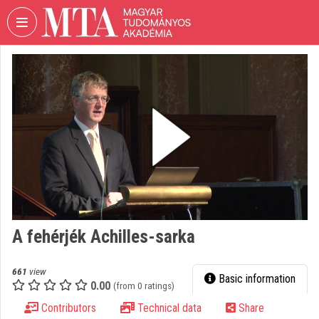
Skip header
Skip menu
Skip content
VIDEO
TORIUM
HUNGARIAN
ACADEMY
OF
SCIENCES
Organization home
Log In
A fehérjék Achilles-sarka
Organization discovery
Categories
661
view
Basic information
0.00
(from 0 ratings)
Organization playlists
Contributors
Technical data
Share