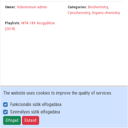
Organizations
Owner:
Videotorium admin
Categories:
Biochemistry
,
Cytochemistry
,
Organic chemistry
Contributors
Playlists:
MTA 189. közgyűlése
(2018)
The website uses cookies to improve the quality of services.
Funkcionális sütik elfogadása
Személyes sütik elfogadása
User Policy
Adatkezelési tájékoztató (en)
Elfogad
Elutasít
Cookie Policy