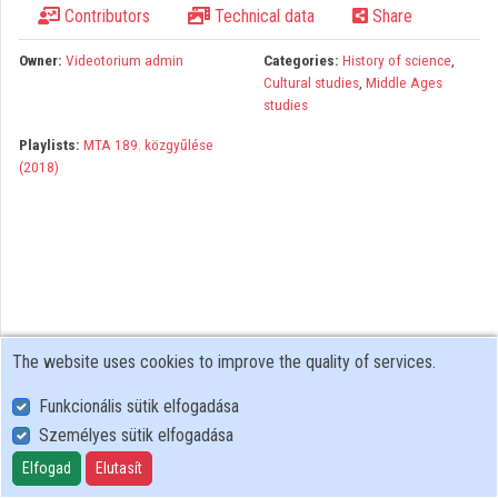
Contributors
Technical data
Share
Organizations
Owner:
Videotorium admin
Categories:
History of science
,
Contributors
Cultural studies
,
Middle Ages
studies
Playlists:
MTA 189. közgyűlése
(2018)
The website uses cookies to improve the quality of services.
Funkcionális sütik elfogadása
Személyes sütik elfogadása
User Policy
Adatkezelési tájékoztató (en)
Elfogad
Elutasít
Cookie Policy