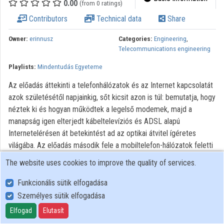
0.00
(from 0 ratings)
Contributors
Contributors
Technical data
Share
Owner:
erinnusz
Categories:
Engineering
,
Telecommunications engineering
Playlists:
Mindentudás Egyeteme
Az előadás áttekinti a telefonhálózatok és az Internet kapcsolatát
azok születésétől napjainkig, sőt kicsit azon is túl: bemutatja, hogy
néztek ki és hogyan működtek a legelső modemek, majd a
manapság igen elterjedt kábeltelevíziós és ADSL alapú
Internetelérésen át betekintést ad az optikai átvitel ígéretes
világába. Az előadás második fele a mobiltelefon-hálózatok feletti
Internet elérést foglalja össze, szintén a kezdetektől a
The website uses cookies to improve the quality of services.
közeljövőig.
Funkcionális sütik elfogadása
All rights reserved
Személyes sütik elfogadása
Elfogad
Elutasít
User Policy