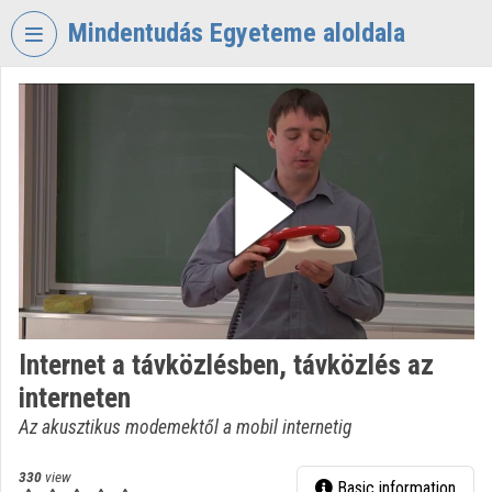
Skip header
Skip menu
Skip content
Mindentudás Egyeteme aloldala
VIDEO
TORIUM
MINDENTUDÁS
EGYETEME
Organization home
Log In
Organization discovery
Internet a távközlésben, távközlés az
Categories
interneten
Organization playlists
Az akusztikus modemektől a mobil internetig
Organizations
330
view
Basic information