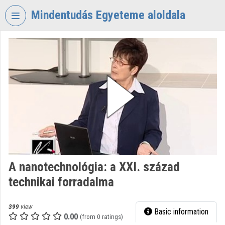
Skip header
Skip menu
Skip content
Mindentudás Egyeteme aloldala
VIDEO
TORIUM
MINDENTUDÁS
EGYETEME
Organization home
Log In
Organization discovery
A nanotechnológia: a XXI. század
Categories
technikai forradalma
Organization playlists
399
view
Basic information
Organizations
0.00
(from 0 ratings)