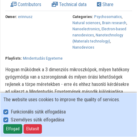
Contributors
Technical data
Share
Contributors
Owner:
erinnusz
Categories:
Psychosomatics
,
Natural sciences
,
Brain research
,
Nanoelectronics
,
Electron-based
nanodevices
,
Nanotechnology
(Materials technology)
,
Nanodevices
Playlists:
Mindentudás Egyeteme
Hogyan működnek a 3 dimenziós mikroszkópok, milyen hatékony
gyógymódja van a szorongásnak és milyen óriási lehetőségek
rejlenek a törpe méretekben - erre és ehhez hasonló kérdésekre
ad választ a Mindentudás Egyetemének második különkiadása,
amelyben a közelmúltban Székesfehérváron megtartott
The website uses cookies to improve the quality of services.
előadássorozatból szemezgettünk. Előadónk: Kálmán Erika
Funkcionális sütik elfogadása
professzor, a Magyar Tudományos Akadémia Kémiai
Személyes sütik elfogadása
Kutatóközpont Felületkémiai és Katalízis Intézetének igazgatója.
Elfogad
Elutasít
All rights reserved