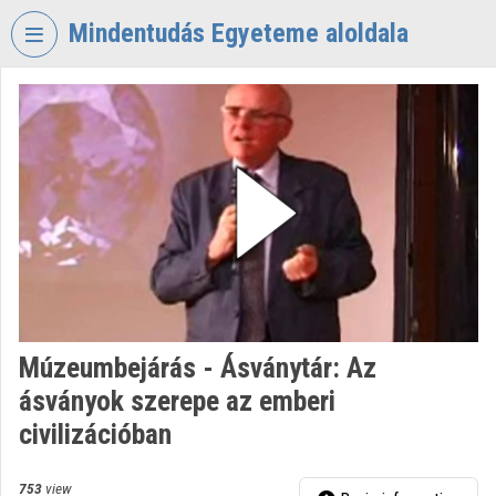
Skip header
Skip menu
Skip content
Mindentudás Egyeteme aloldala
VIDEO
TORIUM
MINDENTUDÁS
EGYETEME
Organization home
Log In
Organization discovery
Múzeumbejárás - Ásványtár: Az
Categories
ásványok szerepe az emberi
Organization playlists
civilizációban
Organizations
753
view