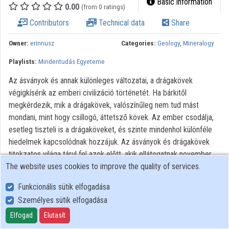
Basic information
0.00
(from 0 ratings)
Contributors
Contributors
Technical data
Share
Owner:
erinnusz
Categories:
Geology
,
Mineralogy
Playlists:
Mindentudás Egyeteme
Az ásványok és annak különleges változatai, a drágakövek
végigkísérik az emberi civilizáció történetét. Ha bárkitől
megkérdezik, mik a drágakövek, valószínűleg nem tud mást
mondani, mint hogy csillogó, áttetsző kövek. Az ember csodálja,
esetleg tiszteli is a drágaköveket, és szinte mindenhol különféle
hiedelmek kapcsolódnak hozzájuk. Az ásványok és drágakövek
titokzatos világa tárul fel azok előtt, akik ellátogatnak november
The website uses cookies to improve the quality of services.
25-én a Mindentudás Egyeteme Klubjába, a Természettudományi
Múzeumba.
Funkcionális sütik elfogadása
All rights reserved
Személyes sütik elfogadása
Elfogad
Elutasít