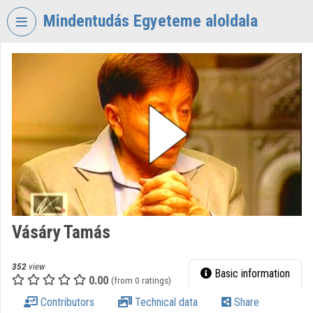
Skip header
Skip menu
Skip content
Mindentudás Egyeteme aloldala
VIDEO
TORIUM
MINDENTUDÁS
EGYETEME
Organization home
Log In
Organization discovery
Vásáry Tamás
Categories
Organization playlists
352
view
Basic information
0.00
(from 0 ratings)
Organizations
Contributors
Technical data
Share