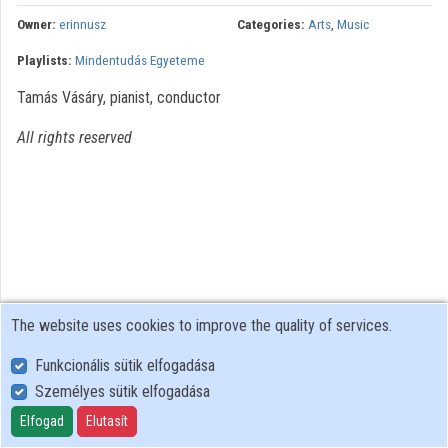
Contributors
Owner:
erinnusz
Categories:
Arts
,
Music
Playlists:
Mindentudás Egyeteme
Tamás Vásáry, pianist, conductor
All rights reserved
The website uses cookies to improve the quality of services.
Funkcionális sütik elfogadása
Személyes sütik elfogadása
User Policy
Adatkezelési tájékoztató (en)
Elfogad
Elutasít
Cookie Policy