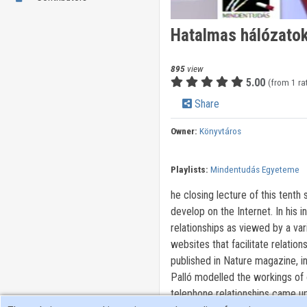
Hatalmas hálózatok
895
view
5.00
(from 1 ra
Share
Owner:
Könyvtáros
Playlists:
Mindentudás Egyeteme
he closing lecture of this tent
develop on the Internet. In his
relationships as viewed by a va
websites that facilitate relatio
published in Nature magazine, i
Palló modelled the workings of 
telephone relationships came up