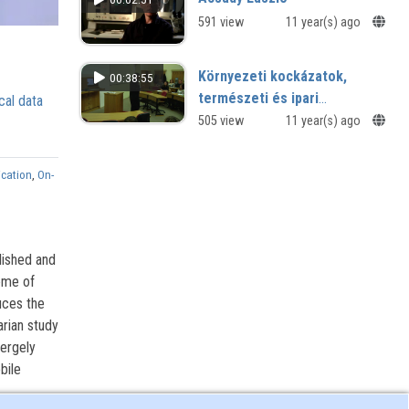
591 view
11 year(s) ago
Környezeti kockázatok,
00:38:55
természeti és ipari
cal data
katasztrófák
505 view
11 year(s) ago
cation
,
On-
lished and
eme of
uces the
arian study
Gergely
bile