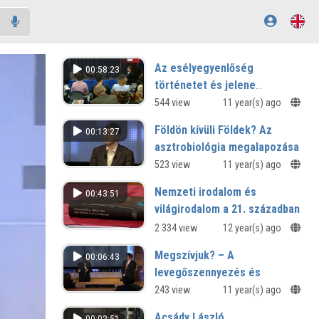
Az esélyegyenlőség
00:58:23
történetet és jelene
Magyarországon
544 view
11 year(s) ago
Földön kívüli Földek? Az
00:13:27
asztrobiológia megalapozása
a csillagászat módszereivel
523 view
11 year(s) ago
Közönségkérdések
Nemzeti irodalom és
00:43:51
világirodalom a 21. században
2 334 view
12 year(s) ago
Megszívjuk? – A
00:06:43
levegőszennyezés és
következményei
243 view
11 year(s) ago
Közönségkérdések
Acsády László
00:02:51