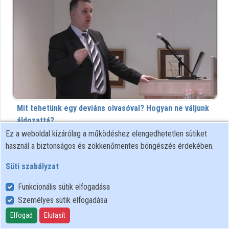
Intézmények
Közreműködők
Mit tehetünk egy deviáns olvasóval? Hogyan ne váljunk
áldozattá?
Ez a weboldal kizárólag a működéshez elengedhetetlen sütiket
532 megtekintés
10 éve
használ a biztonságos és zökkenőmentes böngészés érdekében.
...még több népszerű felvétel
Süti szabályzat
Legfrissebb
Funkcionális sütik elfogadása
00:55:12
MÉLIUSZ
Személyes sütik elfogadása
Elfogad
Elutasít