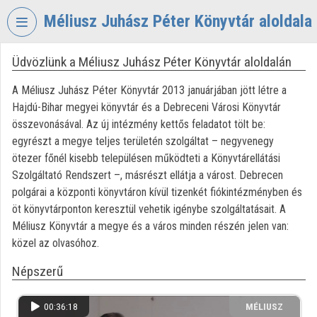
Fejléc kihagyása
Menü kihagyása
Tartalom kihagyása
Méliusz Juhász Péter Könyvtár aloldala
Üdvözlünk a Méliusz Juhász Péter Könyvtár aloldalán
VIDEO
TORIUM
A Méliusz Juhász Péter Könyvtár 2013 januárjában jött létre a
MÉLIUSZ
Hajdú-Bihar megyei könyvtár és a Debreceni Városi Könyvtár
JUHÁSZ
összevonásával. Az új intézmény kettős feladatot tölt be:
PÉTER
egyrészt a megye teljes területén szolgáltat – negyvenegy
KÖNYVTÁR
ötezer főnél kisebb településen működteti a Könyvtárellátási
Szolgáltató Rendszert –, másrészt ellátja a várost. Debrecen
Intézményi kezdőlap
polgárai a központi könyvtáron kívül tizenkét fiókintézményben és
öt könyvtárponton keresztül vehetik igénybe szolgáltatásait. A
Bejelentkezés
Méliusz Könyvtár a megye és a város minden részén jelen van:
Intézményi felfedezés
közel az olvasóhoz.
Népszerű
Kategóriák
Intézményi listák
00:36:18
MÉLIUSZ