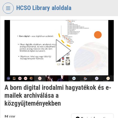
Skip header
Skip menu
Skip content
HCSO Library aloldala
VIDEO
TORIUM
HUNGARIAN
CENTRAL
STATISTICAL
OFFICE
LIBRARY
Organization home
Log In
A born digital irodalmi hagyatékok és e-
mailek archiválása a
Organization discovery
közgyűjteményekben
Categories
94
view
Organization playlists