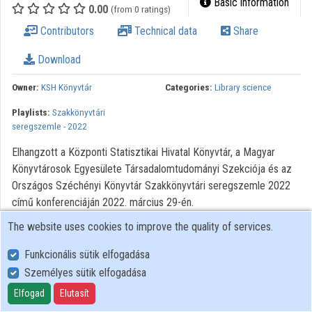
Basic information
0.00
(from 0 ratings)
Organizations
Contributors
Technical data
Share
Contributors
Download
Owner:
KSH Könyvtár
Categories:
Library science
Playlists:
Szakkönyvtári
seregszemle - 2022
Elhangzott a Központi Statisztikai Hivatal Könyvtár, a Magyar
Könyvtárosok Egyesülete Társadalomtudományi Szekciója és az
Országos Széchényi Könyvtár Szakkönyvtári seregszemle 2022
című konferenciáján 2022. március 29-én.
The website uses cookies to improve the quality of services.
Funkcionális sütik elfogadása
Személyes sütik elfogadása
User Policy
Adatkezelési tájékoztató (en)
Elfogad
Elutasít
Cookie Policy