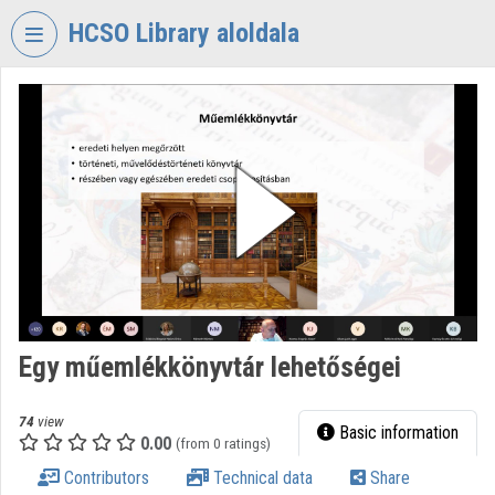
Skip header
Skip menu
Skip content
HCSO Library aloldala
VIDEO
TORIUM
HUNGARIAN
CENTRAL
STATISTICAL
OFFICE
LIBRARY
Organization home
Log In
Egy műemlékkönyvtár lehetőségei
Organization discovery
74
view
Basic information
0.00
(from 0 ratings)
Categories
Contributors
Technical data
Share
Organization playlists