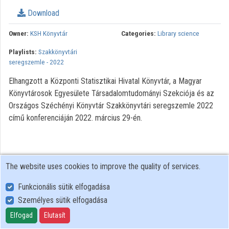
Download
Organizations
Owner:
KSH Könyvtár
Categories:
Library science
Contributors
Playlists:
Szakkönyvtári
seregszemle - 2022
Elhangzott a Központi Statisztikai Hivatal Könyvtár, a Magyar
Könyvtárosok Egyesülete Társadalomtudományi Szekciója és az
Országos Széchényi Könyvtár Szakkönyvtári seregszemle 2022
című konferenciáján 2022. március 29-én.
The website uses cookies to improve the quality of services.
Funkcionális sütik elfogadása
Személyes sütik elfogadása
User Policy
Adatkezelési tájékoztató (en)
Elfogad
Elutasít
Cookie Policy