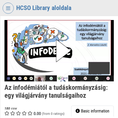
Skip header
Skip menu
Skip content
HCSO Library aloldala
VIDEO
TORIUM
HUNGARIAN
CENTRAL
STATISTICAL
OFFICE
LIBRARY
Organization home
Log In
Az infodémiától a tudáskormányzásig:
egy világjárvány tanulságaihoz
Organization discovery
Categories
180
view
Basic information
0.00
(from 0 ratings)
Organization playlists