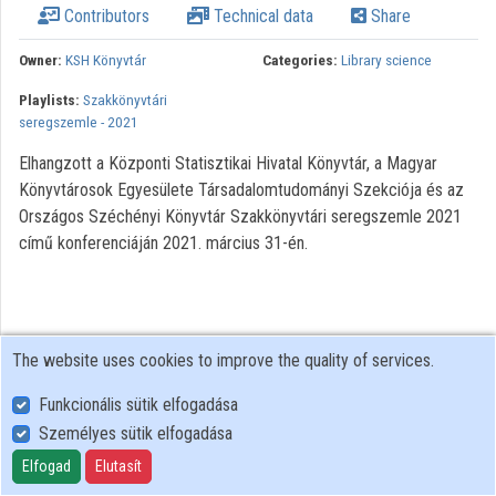
Contributors
Technical data
Share
Organizations
Owner:
KSH Könyvtár
Categories:
Library science
Contributors
Playlists:
Szakkönyvtári
seregszemle - 2021
Elhangzott a Központi Statisztikai Hivatal Könyvtár, a Magyar
Könyvtárosok Egyesülete Társadalomtudományi Szekciója és az
Országos Széchényi Könyvtár Szakkönyvtári seregszemle 2021
című konferenciáján 2021. március 31-én.
The website uses cookies to improve the quality of services.
Funkcionális sütik elfogadása
Személyes sütik elfogadása
User Policy
Adatkezelési tájékoztató (en)
Elfogad
Elutasít
Cookie Policy