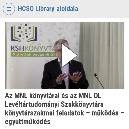
Skip header
Skip menu
Skip content
HCSO Library aloldala
VIDEO
TORIUM
HUNGARIAN
CENTRAL
STATISTICAL
OFFICE
LIBRARY
Organization home
Log In
Az MNL könyvtárai és az MNL OL
Levéltártudományi Szakkönyvtára
Organization discovery
könyvtárszakmai feladatok – működés –
Categories
együttműködés
Organization playlists