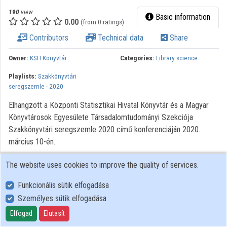
190
view
Basic information
Organizations
0.00
(from 0 ratings)
Contributors
Technical data
Share
Contributors
Owner:
KSH Könyvtár
Categories:
Library science
Playlists:
Szakkönyvtári
seregszemle - 2020
Elhangzott a Központi Statisztikai Hivatal Könyvtár és a Magyar
Könyvtárosok Egyesülete Társadalomtudományi Szekciója
Szakkönyvtári seregszemle 2020 című konferenciáján 2020.
március 10-én.
Minden jog fenntartva.
The website uses cookies to improve the quality of services.
Funkcionális sütik elfogadása
Személyes sütik elfogadása
User Policy
Adatkezelési tájékoztató (en)
Elfogad
Elutasít
Cookie Policy