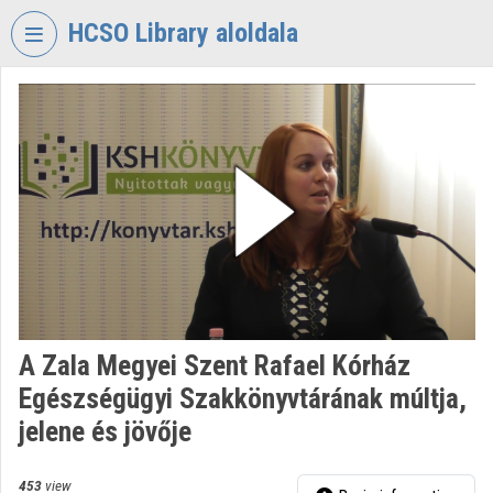
Skip header
Skip menu
Skip content
HCSO Library aloldala
VIDEO
TORIUM
HUNGARIAN
CENTRAL
STATISTICAL
OFFICE
LIBRARY
Organization home
Log In
A Zala Megyei Szent Rafael Kórház
Egészségügyi Szakkönyvtárának múltja,
Organization discovery
jelene és jövője
Categories
453
view
Organization playlists