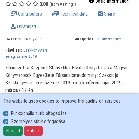
Basic information
0.00
(from 0 ratings)
Organizations
Contributors
Technical data
Share
Contributors
Download
Owner:
KSH Könyvtár
Categories:
Library science
Playlists:
Szakkönyvtári
seregszemle 2019
Elhangzott a Központi Statisztikai Hivatal Könyvtár és a Magyar
Könyvtárosok Egyesülete Társadalomtudományi Szekciója
Szakkönyvtári seregszemle 2019 című konferenciáján 2019.
március 12-én.
The website uses cookies to improve the quality of services.
Funkcionális sütik elfogadása
Személyes sütik elfogadása
User Policy
Adatkezelési tájékoztató (en)
Elfogad
Elutasít
Cookie Policy