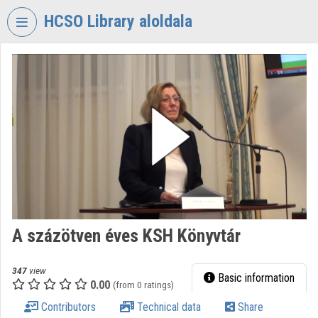
Skip header
Skip menu
Skip content
HCSO Library aloldala
VIDEO
TORIUM
HUNGARIAN
CENTRAL
STATISTICAL
OFFICE
LIBRARY
Organization home
Log In
A százötven éves KSH Könyvtár
Organization discovery
347
view
Basic information
0.00
(from 0 ratings)
Categories
Contributors
Technical data
Share
Organization playlists