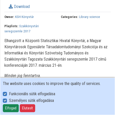
Download
Organizations
Owner:
KSH Könyvtár
Categories:
Library science
Contributors
Playlists:
Szakkönyvtári
seregszemle 2017
Elhangzott a Központi Statisztikai Hivatal Könyvtár, a Magyar
Könyvtárosok Egyesülete Társadalomtudományi Szekciója és az
Informatikai és Könyvtári Szövetség Tudományos és
Szakkönyvtári Tagozata Szakkönyvtári seregszemle 2017 című
konferenciáján 2017. március 21-én.
Minden jog fenntartva.
The website uses cookies to improve the quality of services.
Funkcionális sütik elfogadása
Személyes sütik elfogadása
User Policy
Adatkezelési tájékoztató (en)
Elfogad
Elutasít
Cookie Policy