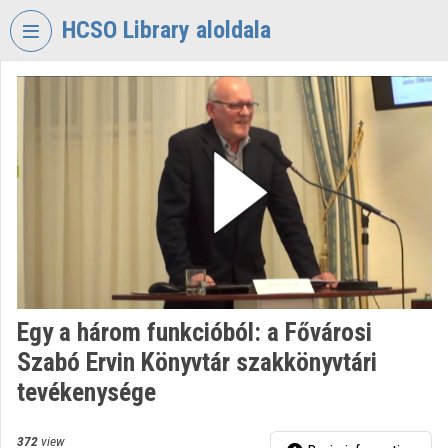
Skip header
Skip menu
Skip content
HCSO Library aloldala
VIDEO
TORIUM
HUNGARIAN
CENTRAL
STATISTICAL
OFFICE
LIBRARY
Organization home
Log In
Egy a három funkcióból: a Fővárosi
Szabó Ervin Könyvtár szakkönyvtári
Organization discovery
tevékenysége
Categories
372
view
Organization playlists