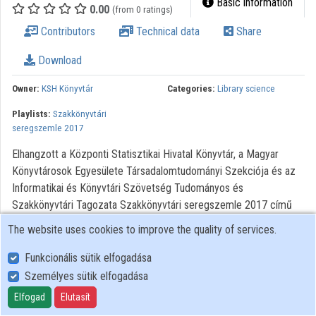
Basic information
0.00
(from 0 ratings)
Organizations
Contributors
Technical data
Share
Contributors
Download
Owner:
KSH Könyvtár
Categories:
Library science
Playlists:
Szakkönyvtári
seregszemle 2017
Elhangzott a Központi Statisztikai Hivatal Könyvtár, a Magyar
Könyvtárosok Egyesülete Társadalomtudományi Szekciója és az
Informatikai és Könyvtári Szövetség Tudományos és
Szakkönyvtári Tagozata Szakkönyvtári seregszemle 2017 című
konferenciáján 2017. március 21-én.
The website uses cookies to improve the quality of services.
Minden jog fenntartva.
Funkcionális sütik elfogadása
Személyes sütik elfogadása
User Policy
Elfogad
Elutasít
Adatkezelési tájékoztató (en)
Cookie Policy