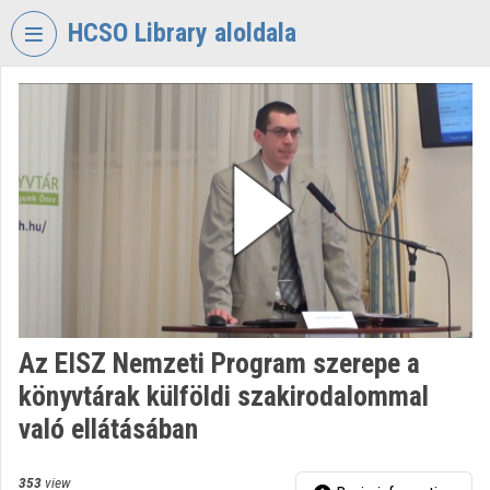
Skip header
Skip menu
Skip content
HCSO Library aloldala
VIDEO
TORIUM
HUNGARIAN
CENTRAL
STATISTICAL
OFFICE
LIBRARY
Organization home
Log In
Az EISZ Nemzeti Program szerepe a
könyvtárak külföldi szakirodalommal
Organization discovery
való ellátásában
Categories
353
view
Organization playlists