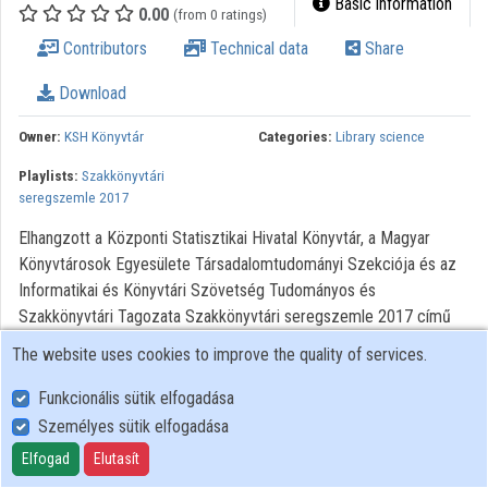
Basic information
0.00
(from 0 ratings)
Organizations
Contributors
Technical data
Share
Contributors
Download
Owner:
KSH Könyvtár
Categories:
Library science
Playlists:
Szakkönyvtári
seregszemle 2017
Elhangzott a Központi Statisztikai Hivatal Könyvtár, a Magyar
Könyvtárosok Egyesülete Társadalomtudományi Szekciója és az
Informatikai és Könyvtári Szövetség Tudományos és
Szakkönyvtári Tagozata Szakkönyvtári seregszemle 2017 című
konferenciáján 2017. március 21-én.
The website uses cookies to improve the quality of services.
Minden jog fenntartva.
Funkcionális sütik elfogadása
Személyes sütik elfogadása
User Policy
Elfogad
Elutasít
Adatkezelési tájékoztató (en)
Cookie Policy