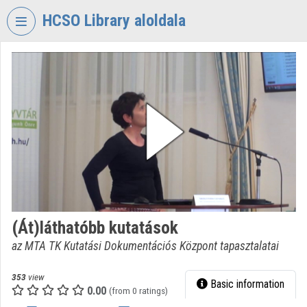
Skip header
Skip menu
Skip content
HCSO Library aloldala
VIDEO
TORIUM
HUNGARIAN
CENTRAL
STATISTICAL
OFFICE
LIBRARY
Organization home
Log In
(Át)láthatóbb kutatások
az MTA TK Kutatási Dokumentációs Központ tapasztalatai
Organization discovery
Categories
353
view
Basic information
0.00
(from 0 ratings)
Organization playlists