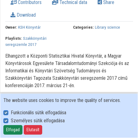
Contributors
Technical data
Share
Organizations
Download
Contributors
Owner:
KSH Könyvtár
Categories:
Library science
Playlists:
Szakkönyvtári
seregszemle 2017
Elhangzott a Központi Statisztikai Hivatal Könyvtár, a Magyar
Könyvtárosok Egyesülete Társadalomtudományi Szekciója és az
Informatikai és Könyvtári Szövetség Tudományos és
Szakkönyvtári Tagozata Szakkönyvtári seregszemle 2017 című
konferenciáján 2017. március 21-én.
Minden jog fenntartva.
The website uses cookies to improve the quality of services.
Funkcionális sütik elfogadása
Személyes sütik elfogadása
User Policy
Adatkezelési tájékoztató (en)
Elfogad
Elutasít
Cookie Policy