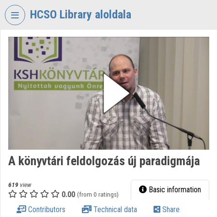
Skip header
Skip menu
Skip content
HCSO Library aloldala
VIDEO
TORIUM
HUNGARIAN
CENTRAL
STATISTICAL
OFFICE
LIBRARY
Organization home
Log In
A könyvtári feldolgozás új paradigmája
Organization discovery
619
view
Basic information
0.00
(from 0 ratings)
Categories
Contributors
Technical data
Share
Organization playlists