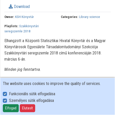
Download
Organizations
Owner:
KSH Könyvtár
Categories:
Library science
Contributors
Playlists:
Szakkönyvtári
seregszemle 2018
Elhangzott a Központi Statisztikai Hivatal Könyvtár és a Magyar
Könyvtárosok Egyesülete Társadalomtudományi Szekciója
Szakkönyvtári seregszemle 2018 című konferenciáján 2018.
március 6-án.
Minden jog fenntartva.
The website uses cookies to improve the quality of services.
Funkcionális sütik elfogadása
Személyes sütik elfogadása
User Policy
Adatkezelési tájékoztató (en)
Elfogad
Elutasít
Cookie Policy