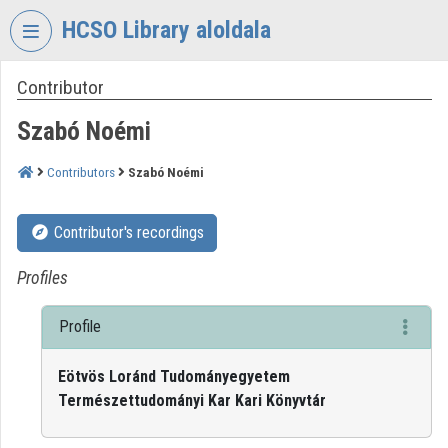
Skip header
Skip menu
Skip content
HCSO Library aloldala
Contributor
VIDEO
TORIUM
Szabó Noémi
HUNGARIAN
CENTRAL
Contributors
Szabó Noémi
STATISTICAL
OFFICE
Contributor's recordings
LIBRARY
Organization home
Profiles
Log In
Profile
Organization discovery
Eötvös Loránd Tudományegyetem
Természettudományi Kar Kari Könyvtár
Categories
Organization playlists