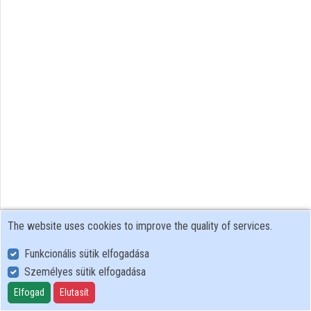
Organizations
Contributors
The website uses cookies to improve the quality of services.
Funkcionális sütik elfogadása
Személyes sütik elfogadása
User Policy
Adatkezelési tájékoztató (en)
Elfogad
Elutasít
Cookie Policy