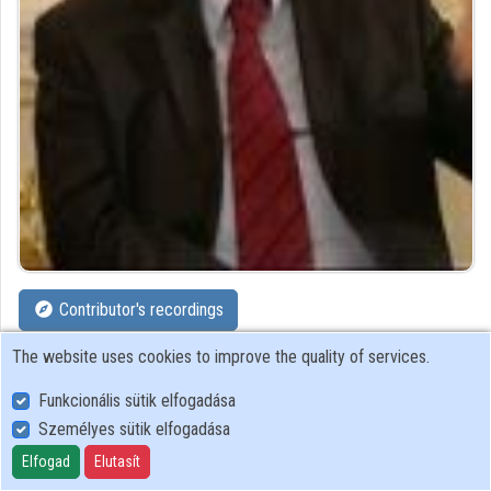
Organizations
Contributors
Contributor's recordings
The website uses cookies to improve the quality of services.
Profiles
Funkcionális sütik elfogadása
Profile
Személyes sütik elfogadása
Elfogad
Elutasít
Informatikai és Könyvtári Szövetség