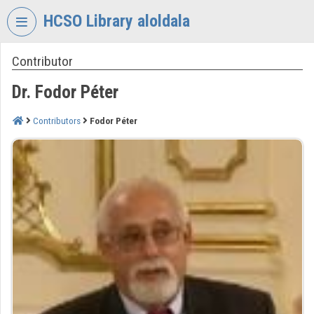
Skip header
Skip menu
Skip content
HCSO Library aloldala
Contributor
VIDEO
TORIUM
Dr. Fodor Péter
HUNGARIAN
CENTRAL
Contributors
Fodor Péter
STATISTICAL
OFFICE
LIBRARY
Organization home
Log In
Organization discovery
Categories
Organization playlists