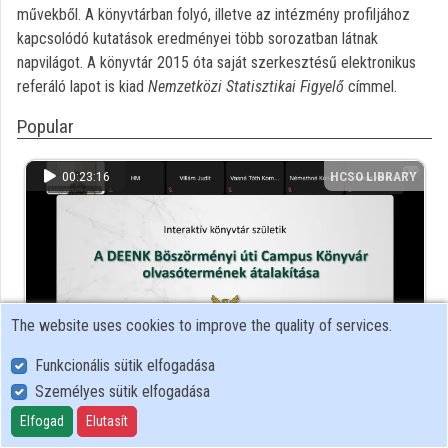
művekből. A könyvtárban folyó, illetve az intézmény profiljához
kapcsolódó kutatások eredményei több sorozatban látnak
Organizations
napvilágot. A könyvtár 2015 óta saját szerkesztésű elektronikus
Contributors
referáló lapot is kiad
Nemzetközi Statisztikai Figyelő
címmel.
Popular
00:23:16
HCSO LIBRARY
The website uses cookies to improve the quality of services.
Funkcionális sütik elfogadása
Személyes sütik elfogadása
Interaktív könyvtár születik
Elfogad
Elutasít
A Debreceni Egyetem Egyetemi és Nemzeti Könyvtár Böszörményi úti
Campus Könyvtár olvasótermének át