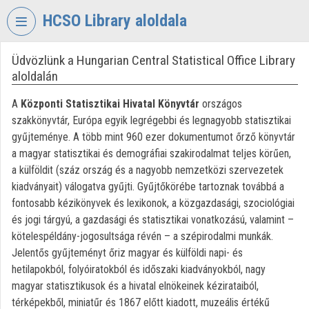
Skip header
Skip menu
Skip content
HCSO Library aloldala
Üdvözlünk a Hungarian Central Statistical Office Library
VIDEO
TORIUM
aloldalán
HUNGARIAN
A
Központi Statisztikai Hivatal Könyvtár
országos
CENTRAL
szakkönyvtár, Európa egyik legrégebbi és legnagyobb statisztikai
STATISTICAL
gyűjteménye. A több mint 960 ezer dokumentumot őrző könyvtár
OFFICE
a magyar statisztikai és demográfiai szakirodalmat teljes körűen,
LIBRARY
a külföldit (száz ország és a nagyobb nemzetközi szervezetek
kiadványait) válogatva gyűjti. Gyűjtőkörébe tartoznak továbbá a
Organization home
fontosabb kézikönyvek és lexikonok, a közgazdasági, szociológiai
Log In
és jogi tárgyú, a gazdasági és statisztikai vonatkozású, valamint –
kötelespéldány-jogosultsága révén – a szépirodalmi munkák.
Organization discovery
Jelentős gyűjteményt őriz magyar és külföldi napi- és
hetilapokból, folyóiratokból és időszaki kiadványokból, nagy
Categories
magyar statisztikusok és a hivatal elnökeinek kézirataiból,
térképekből, miniatűr és 1867 előtt kiadott, muzeális értékű
Organization playlists